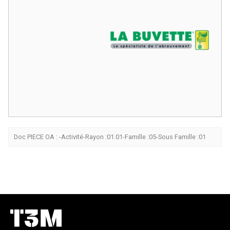
Doc PIECE OA : -Activité-Rayon :01.01-Famille :05-Sous Famille :01