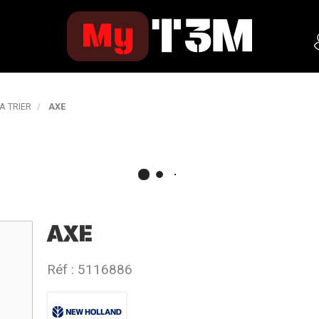
A TRIER
AXE
AXE
Réf :
5116886