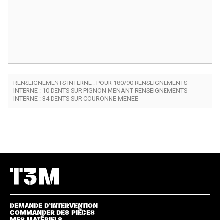
RENSEIGNEMENTS INTERNE : POUR 180/90 RENSEIGNEMENTS
INTERNE : 10 DENTS SUR PIGNON MENANT RENSEIGNEMENTS
INTERNE : 34 DENTS SUR COURONNE MENEE
DEMANDE D’INTERVENTION
COMMANDER DES PIÈCES
MES MATÉRIELS