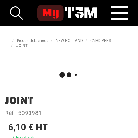
Pièces détachées
NEW HOLLAND
CNHDIVERS
JOINT
JOINT
Réf :
5093981
6,10
€
HT
7
En stock