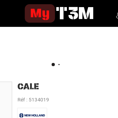
CALE
Réf :
5134019