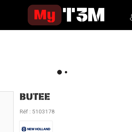
BUTEE
Réf :
5103178