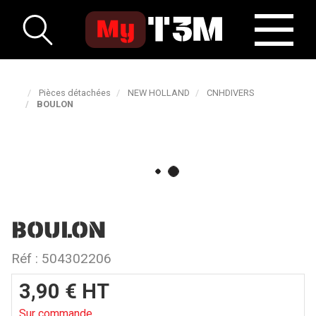
Pièces détachées
NEW HOLLAND
CNHDIVERS
BOULON
BOULON
Réf :
504302206
3,90
€
HT
Sur commande