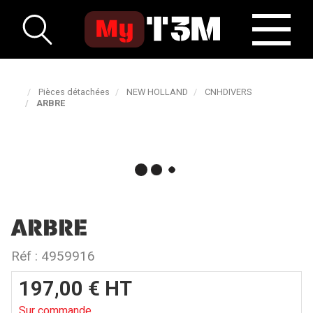
Pièces détachées
NEW HOLLAND
CNHDIVERS
ARBRE
ARBRE
Réf :
4959916
197,00
€
HT
Sur commande