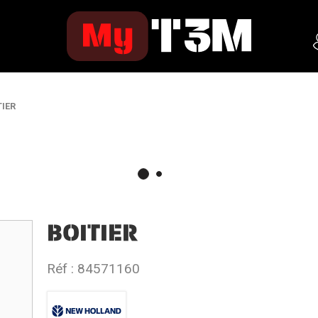
TIER
BOITIER
Réf :
84571160