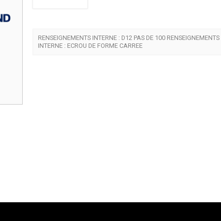
RENSEIGNEMENTS INTERNE : D12 PAS DE 100 RENSEIGNEMENTS
INTERNE : ECROU DE FORME CARREE