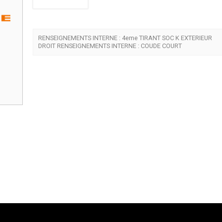
RENSEIGNEMENTS INTERNE : 4eme TIRANT SOC K EXTERIEUR
DROIT RENSEIGNEMENTS INTERNE : COUDE COURT