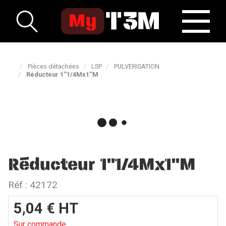
Pièces détachées
LSP
PULVERISATION
Réducteur 1''1/4Mx1''M
Réducteur 1''1/4Mx1''M
Réf :
42172
5,04
€
HT
Sur commande