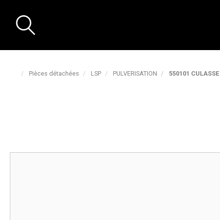
Pièces détachées
LSP
PULVERISATION
550101 CULASSE