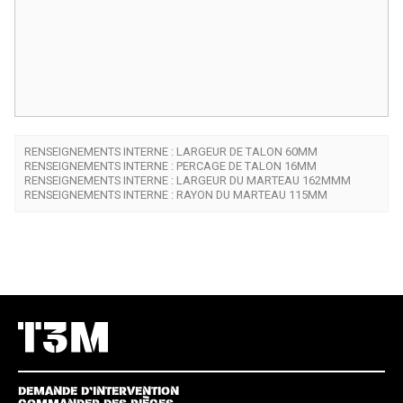
RENSEIGNEMENTS INTERNE : LARGEUR DE TALON 60MM
RENSEIGNEMENTS INTERNE : PERCAGE DE TALON 16MM
RENSEIGNEMENTS INTERNE : LARGEUR DU MARTEAU 162MMM
RENSEIGNEMENTS INTERNE : RAYON DU MARTEAU 115MM
DEMANDE D’INTERVENTION