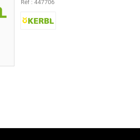
Réf :
447706