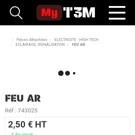
Pièces détachées
ELECTRICITE - HIGH TECH
ECLAIRAGE, SIGNALISATION
FEU AR
FEU AR
Réf :
743025
2,50
€
HT
2
En stock