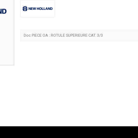
Doc PIECE OA : ROTULE SUPERIEURE CAT. 3/3