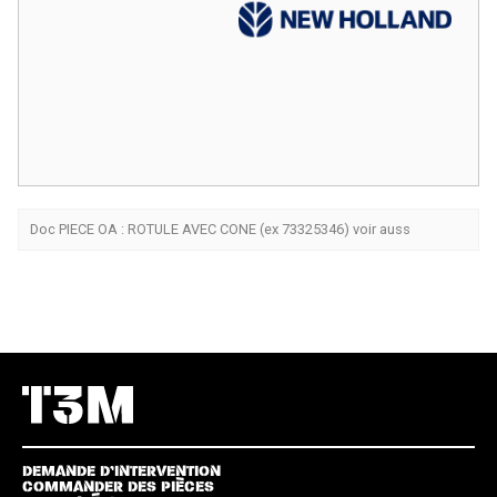
Doc PIECE OA : ROTULE AVEC CONE (ex 73325346) voir auss
DEMANDE D’INTERVENTION
COMMANDER DES PIÈCES